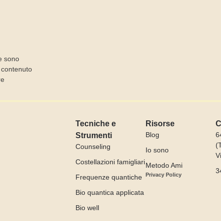
I
e sono
l contenuto
re
Tecniche e
Risorse
C
Blog
6
Strumenti
(
Counseling
Io sono
V
Costellazioni famigliari
Metodo Ami
3
Privacy Policy
Frequenze quantiche
Bio quantica applicata
Bio well