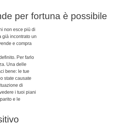
de per fortuna è possibile
i non esce più di
a già incontrato un
, vende e compra
finito. Per farlo
za. Una delle
ci bene: le tue
no state causate
ituazione di
vedere i tuoi piani
parito e le
itivo