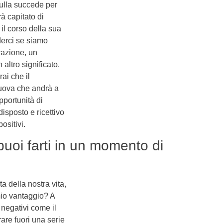
ulla succede per
rà capitato di
il corso della sua
derci se siamo
razione, un
ltro significato.
rai che il
uova che andrà a
pportunità di
isposto e ricettivo
ositivi.
uoi farti in un momento di
 della nostra vita,
mio vantaggio? A
 negativi come il
rare fuori una serie