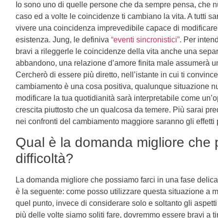
Io sono uno di quelle persone che da sempre pensa, che n
caso ed a volte le coincidenze ti cambiano la vita. A tutti sa
vivere una coincidenza imprevedibile capace di modificare 
esistenza. Jung, le definiva
“eventi sincronistici”
. Per inten
bravi a rileggerle le coincidenze della vita anche una sepa
abbandono, una relazione d’amore finita male assumerà un a
Cercherò di essere più diretto, nell’istante in cui ti convince
cambiamento è una cosa positiva, qualunque situazione n
modificare la tua quotidianità sarà interpretabile come un’o
crescita piuttosto che un qualcosa da temere. Più sarai pred
nei confronti del cambiamento maggiore saranno gli effetti p
Qual è la domanda migliore che p
difficoltà?
La domanda migliore che possiamo farci in una fase delicata
è la seguente: come posso utilizzare questa situazione a 
quel punto, invece di considerare solo e soltanto gli aspetti
più delle volte siamo soliti fare, dovremmo essere bravi a ti