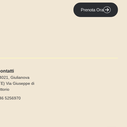
Prenota Ora
ontatti
4021, Giulianova
TE) Via Giuseppe di
ittorio
46 5256970