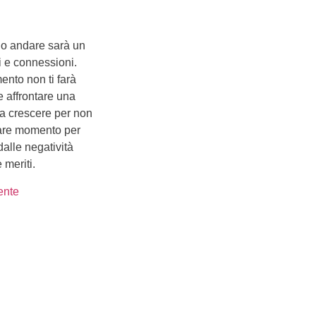
ngo andare sarà un
i e connessioni.
mento non ti farà
 affrontare una
 a crescere per non
rare momento per
dalle negatività
 meriti.
ente