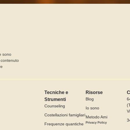
I
e sono
l contenuto
re
Tecniche e
Risorse
C
Blog
6
Strumenti
(
Counseling
Io sono
V
Costellazioni famigliari
Metodo Ami
3
Privacy Policy
Frequenze quantiche