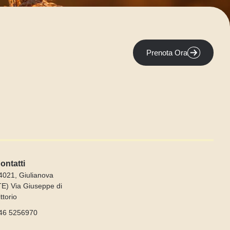
Prenota Ora
ontatti
4021, Giulianova
TE) Via Giuseppe di
ittorio
46 5256970