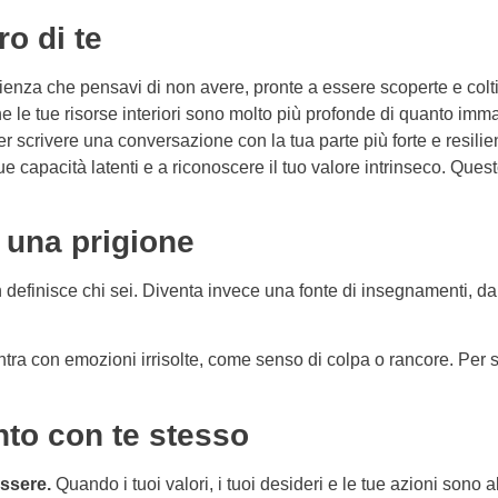
o di te
lienza che pensavi di non avere, pronte a essere scoperte e col
che le tue risorse interiori sono molto più profonde di quanto imm
per scrivere una conversazione con la tua parte più forte e resili
tue capacità latenti e a riconoscere il tuo valore intrinseco. Qu
n una prigione
n definisce chi sei. Diventa invece una fonte di insegnamenti, da
contra con emozioni irrisolte, come senso di colpa o rancore. Per 
ento con te stesso
essere.
Quando i tuoi valori, i tuoi desideri e le tue azioni sono al