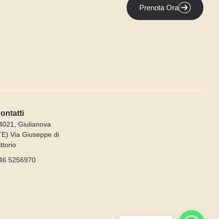
Prenota Ora
ontatti
4021, Giulianova
TE) Via Giuseppe di
ittorio
46 5256970