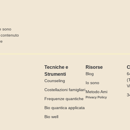
I
e sono
l contenuto
re
Tecniche e
Risorse
C
Blog
6
Strumenti
(
Counseling
Io sono
V
Costellazioni famigliari
Metodo Ami
3
Privacy Policy
Frequenze quantiche
Bio quantica applicata
Bio well