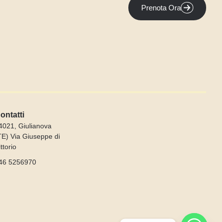
Prenota Ora
ontatti
4021, Giulianova
TE) Via Giuseppe di
ittorio
46 5256970