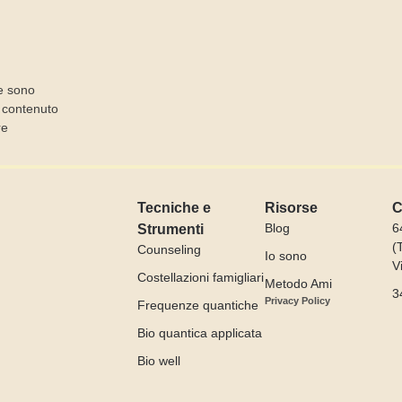
I
e sono
l contenuto
re
Tecniche e
Risorse
C
Blog
6
Strumenti
(
Counseling
Io sono
V
Costellazioni famigliari
Metodo Ami
3
Privacy Policy
Frequenze quantiche
Bio quantica applicata
Bio well