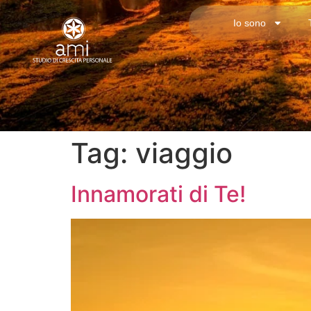
Io sono
Tag:
viaggio
Innamorati di Te!