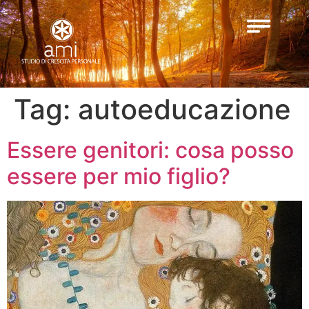
Tag:
autoeducazione
Essere genitori: cosa posso
essere per mio figlio?