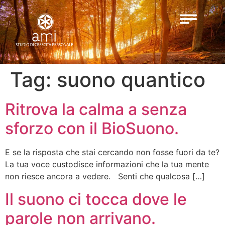
Tag:
suono quantico
Ritrova la calma a senza
sforzo con il BioSuono.
E se la risposta che stai cercando non fosse fuori da te?
La tua voce custodisce informazioni che la tua mente
non riesce ancora a vedere. Senti che qualcosa […]
Il suono ci tocca dove le
parole non arrivano.