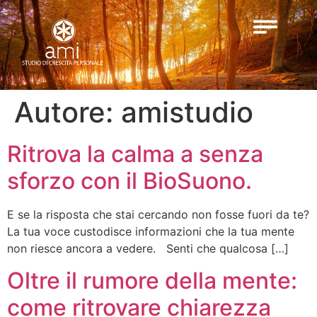
Autore:
amistudio
Ritrova la calma a senza
sforzo con il BioSuono.
E se la risposta che stai cercando non fosse fuori da te?
La tua voce custodisce informazioni che la tua mente
non riesce ancora a vedere. Senti che qualcosa […]
Oltre il rumore della mente:
come ritrovare chiarezza