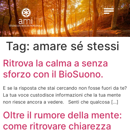
Tag:
amare sé stessi
Ritrova la calma a senza
sforzo con il BioSuono.
E se la risposta che stai cercando non fosse fuori da te?
La tua voce custodisce informazioni che la tua mente
non riesce ancora a vedere. Senti che qualcosa […]
Oltre il rumore della mente:
come ritrovare chiarezza